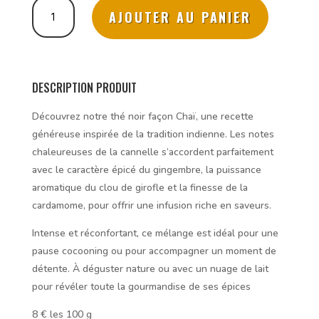
quantité
AJOUTER AU PANIER
de
Nuit
Indienne
-
Thé
DESCRIPTION PRODUIT
Noir
NOUVEAUTE
Découvrez notre thé noir façon Chaï, une recette
généreuse inspirée de la tradition indienne. Les notes
chaleureuses de la cannelle s’accordent parfaitement
avec le caractère épicé du gingembre, la puissance
aromatique du clou de girofle et la finesse de la
cardamome, pour offrir une infusion riche en saveurs.
Intense et réconfortant, ce mélange est idéal pour une
pause cocooning ou pour accompagner un moment de
détente. À déguster nature ou avec un nuage de lait
pour révéler toute la gourmandise de ses épices
8 € les 100 g