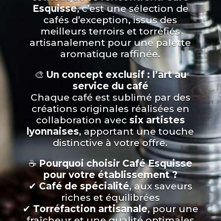
Esquisse
, c’est une sélection de
cafés d’exception, issus des
meilleurs terroirs et torréfiés
artisanalement pour une palette
aromatique raffinée.
🎨
Un concept exclusif : l’art au
service du café
Chaque café est sublimé par des
créations originales réalisées en
collaboration avec
six artistes
lyonnaises
, apportant une touche
distinctive à votre offre.
☕
Pourquoi choisir Café Esquisse
pour votre établissement ?
✔
Café de spécialité
, aux saveurs
riches et équilibrées
✔
Torréfaction artisanale
, pour une
fraîcheur et une qualité optimales