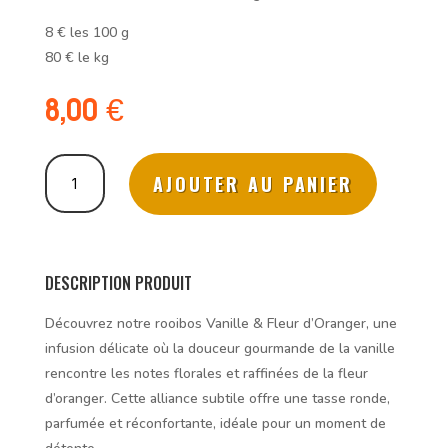
8
€
les 100 g
80
€
le kg
8,00
€
quantité
AJOUTER AU PANIER
de
Détente
à
l'Hermitage
-
DESCRIPTION PRODUIT
Rooibos
Découvrez notre rooibos Vanille & Fleur d’Oranger, une
infusion délicate où la douceur gourmande de la vanille
rencontre les notes florales et raffinées de la fleur
d’oranger. Cette alliance subtile offre une tasse ronde,
parfumée et réconfortante, idéale pour un moment de