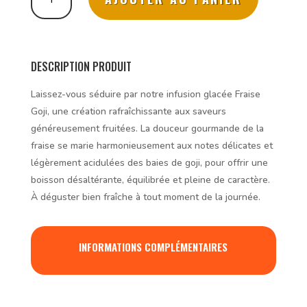
de
Infusion
glacée
Fraise
&
DESCRIPTION PRODUIT
Goji
-
Laissez-vous séduire par notre infusion glacée Fraise
sachets
Goji, une création rafraîchissante aux saveurs
pré-
généreusement fruitées. La douceur gourmande de la
dosés
fraise se marie harmonieusement aux notes délicates et
8
légèrement acidulées des baies de goji, pour offrir une
x
boisson désaltérante, équilibrée et pleine de caractère.
1
À déguster bien fraîche à tout moment de la journée.
litre
INFORMATIONS COMPLÉMENTAIRES