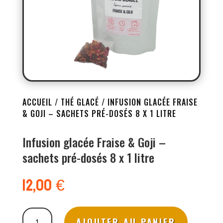
ACCUEIL
/
THÉ GLACÉ
/ INFUSION GLACÉE FRAISE
& GOJI – SACHETS PRÉ-DOSÉS 8 X 1 LITRE
Infusion glacée Fraise & Goji –
sachets pré-dosés 8 x 1 litre
12,00
€
quantité
AJOUTER AU PANIER